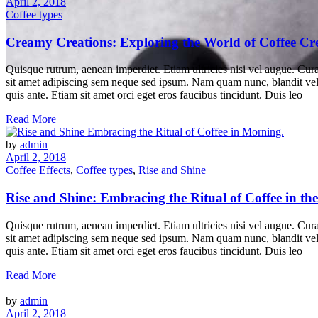
April 2, 2018
Coffee types
Creamy Creations: Exploring the World of Coffee C
Quisque rutrum, aenean imperdiet. Etiam ultricies nisi vel augue. Cu
sit amet adipiscing sem neque sed ipsum. Nam quam nunc, blandit vel, 
Mocha Tag
quis ante. Etiam sit amet orci eget eros faucibus tincidunt. Duis leo
Read More
by
admin
April 2, 2018
Coffee Effects
,
Coffee types
,
Rise and Shine
Rise and Shine: Embracing the Ritual of Coffee in t
Quisque rutrum, aenean imperdiet. Etiam ultricies nisi vel augue. Cu
sit amet adipiscing sem neque sed ipsum. Nam quam nunc, blandit vel, 
quis ante. Etiam sit amet orci eget eros faucibus tincidunt. Duis leo
Read More
by
admin
April 2, 2018