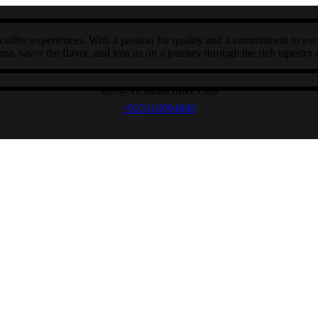
coffee experiences. With a passion for quality and a commitment to exce
a, savor the flavor, and join us on a journey through the rich tapestry o
info@victoriascoffee.com
+923114994606