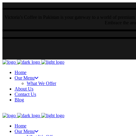
Victoria’s Coffee in Pakistan is your gateway to a world of premium 
Embrace the arom
Home
Our Menu
What We Offer
About Us
Contact Us
Blog
Home
Our Menu